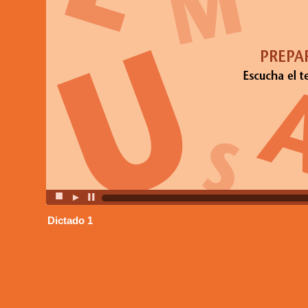
■
►
▐▐
Dictado 1