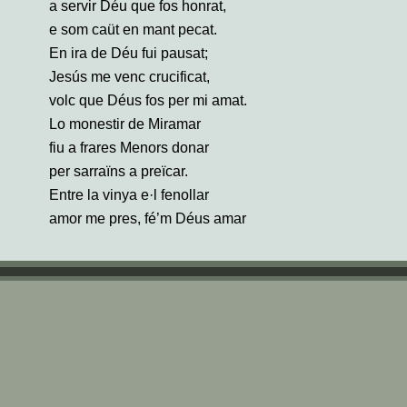
a servir Déu que fos honrat,
e som caüt en mant pecat.
En ira de Déu fui pausat;
Jesús me venc crucificat,
volc que Déus fos per mi amat.
Lo monestir de Miramar
fiu a frares Menors donar
per sarraïns a preïcar.
Entre la vinya e·l fenollar
amor me pres, fé’m Déus amar
e·entre sospirs e plors estar.
Déus Paire, Fill, Déus espirat,
de qui és sancta Trinitat,
tracté com fossen demonstrat.
Déus Fill del cel és davallat;
de una verge està nat,
Déu e home, Crist apellat.