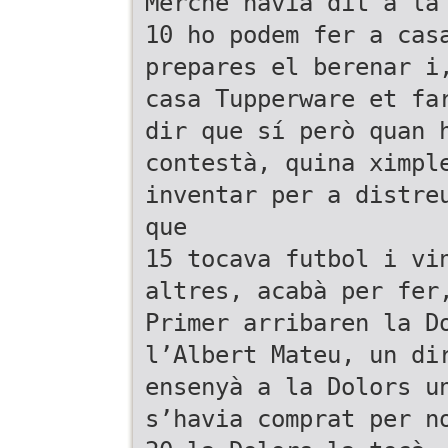
Merche havia dit a la
10 ho podem fer a cas
prepares el berenar i
casa Tupperware et fa
dir que sí però quan 
contestà, quina ximpl
inventar per a distre
que
15 tocava futbol i vi
altres, acabà per fer
Primer arribaren la D
l’Albert Mateu, un di
ensenyà a la Dolors u
s’havia comprat per n