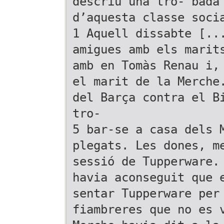
descriu una tro- bada
d’aquesta classe soci
1 Aquell dissabte [..
amigues amb els marit
amb en Tomàs Renau i,
el marit de la Merche
del Barça contra el B
tro-
5 bar-se a casa dels 
plegats. Les dones, m
sessió de Tupperware.
havia aconseguit que 
sentar Tupperware per
fiambreres que no es 