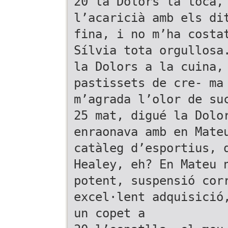
20 la Dolors la tocà,
l’acaricià amb els di
fina, i no m’ha costa
Sílvia tota orgullosa
la Dolors a la cuina,
pastissets de cre- ma
m’agrada l’olor de su
25 mat, digué la Dolo
enraonava amb en Mate
catàleg d’esportius, 
Healey, eh? En Mateu 
potent, suspensió cor
excel·lent adquisició
un copet a