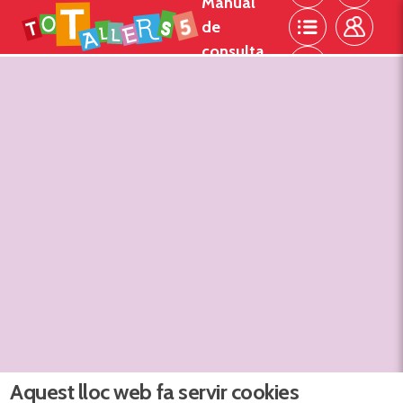
Manual
Vés al
de
contingut
consulta
Aquest lloc web fa servir cookies