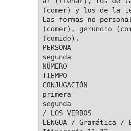
ar (llenar), los de l
(comer) y los de la t
Las formas no persona
(comer), gerundio (co
(comido).
PERSONA
segunda
NÚMERO
TIEMPO
CONJUGACIÓN
primera
segunda
/ LOS VERBOS
LENGUA / Gramática / 