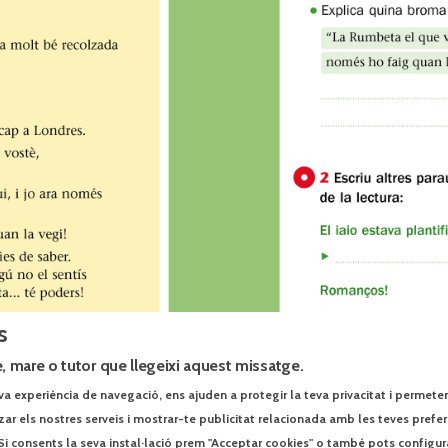
s
, mare o tutor que llegeixi aquest missatge.
va experiència de navegació, ens ajuden a protegir la teva privacitat i permeten r
tzar els nostres serveis i mostrar-te publicitat relacionada amb les teves prefe
Si consents la seva instal·lació prem "Acceptar cookies" o també pots configur