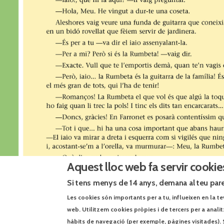
Aquest lloc web fa servir cookie
Si tens menys de 14 anys, demana al teu pare
Les cookies són importants per a tu, influeixen en la te
web. Utilitzem cookies pròpies i de tercers per a anali
hàbits de navegació (per exemple, pàgines visitades). 