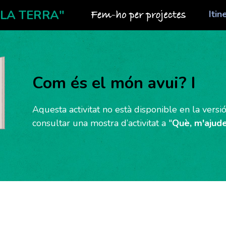
 LA TERRA"
Itin
Vés al
contingut
Com és el món avui? I
Aquesta activitat no està disponible en la vers
consultar una mostra d’activitat a "
Què, m'ajud