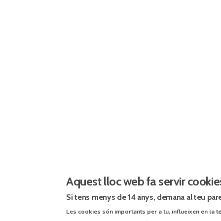
Aquest lloc web fa servir cookie
Si tens menys de 14 anys, demana al teu pare
Les cookies són importants per a tu, influeixen en la te