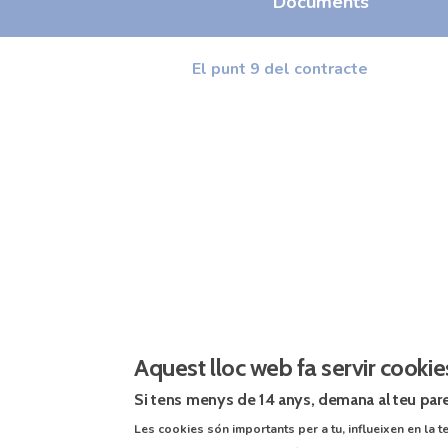
Documents
El punt 9 del contracte
Aquest lloc web fa servir cookie
Si tens menys de 14 anys, demana al teu pare
Les cookies són importants per a tu, influeixen en la te