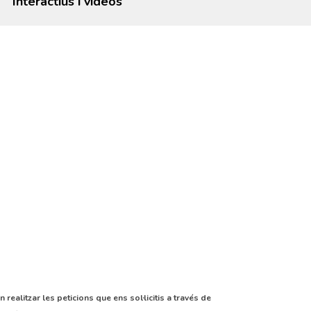
Interactius i vídeos
realitzar les peticions que ens sol·licitis a través de