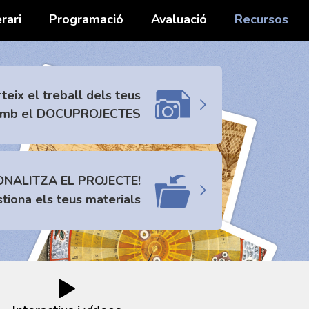
erari
Programació
Avaluació
Recursos
eix el treball dels teus
amb el DOCUPROJECTES
NALITZA EL PROJECTE!
stiona els teus materials