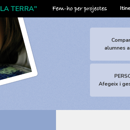
 LA TERRA"
Itin
Vés al
contingut
Compart
alumnes 
PERSO
Afegeix i ge